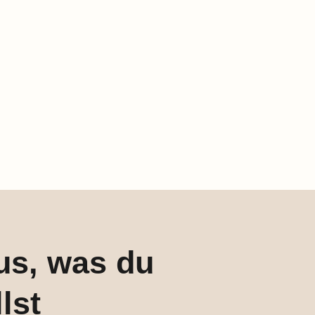
us, was du
lst