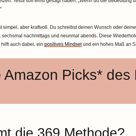
tzen. Tesla soll einst gesagt haben: „Wenn du die Bedeutung de
.“
 simpel, aber kraftvoll. Du schreibst deinen Wunsch oder dein
s, sechsmal nachmittags und neunmal abends. Diese Wiederhol
hilft auch dabei, ein
positives Mindset
und ein hohes Maß an Se
 Amazon Picks* des
t die 369 Methode?