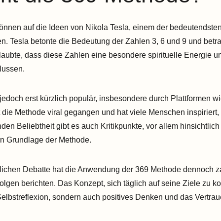
nnen auf die Ideen von Nikola Tesla, einem der bedeutendsten
n. Tesla betonte die Bedeutung der Zahlen 3, 6 und 9 und betra
aubte, dass diese Zahlen eine besondere spirituelle Energie u
flussen.
doch erst kürzlich populär, insbesondere durch Plattformen w
t die Methode viral gegangen und hat viele Menschen inspirier
en Beliebtheit gibt es auch Kritikpunkte, vor allem hinsichtlic
en Grundlage der Methode.
lichen Debatte hat die Anwendung der 369 Methode dennoch za
lgen berichten. Das Konzept, sich täglich auf seine Ziele zu kon
e Selbstreflexion, sondern auch positives Denken und das Vertra