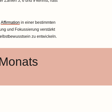
r Zahlen 3, 6 und 9 kennst, hast
e
Affirmation
in einer bestimmten
ung und Fokussierung verstärkt
lbstbewusstsein zu entwickeln.
 Monats