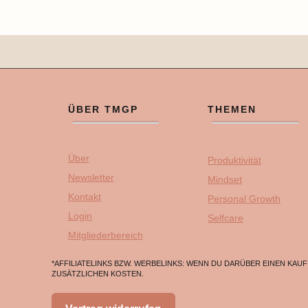
ÜBER TMGP
THEMEN
Über
Produktivität
Newsletter
Mindset
Kontakt
Personal Growth
Login
Selfcare
Mitgliederbereich
*AFFILIATELINKS BZW. WERBELINKS: WENN DU DARÜBER EINEN KAU
ZUSÄTZLICHEN KOSTEN.