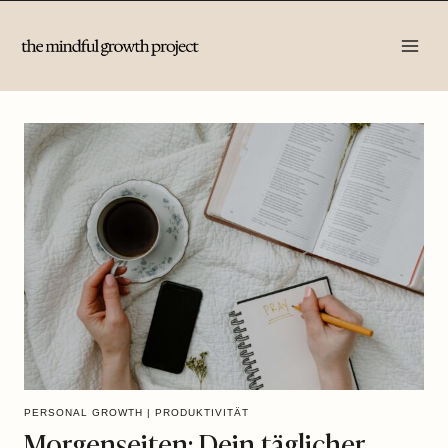
Zum
Inhalt
springen
PERSONAL GROWTH
|
PRODUKTIVITÄT
Morgenseiten: Dein täglicher