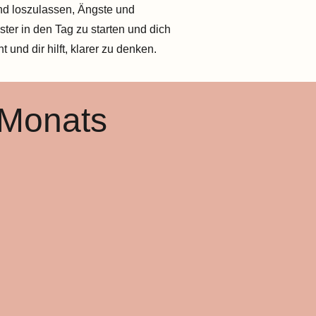
und loszulassen, Ängste und
ter in den Tag zu starten und dich
und dir hilft, klarer zu denken.
 Monats