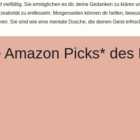
d vielfältig. Sie ermöglichen es dir, deine Gedanken zu klären 
eativität zu entfesseln. Morgenseiten können dir helfen, bewuss
en. Sie sind wie eine mentale Dusche, die deinen Geist erfrischt 
 Amazon Picks* des