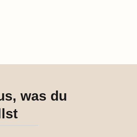
us, was du
lst