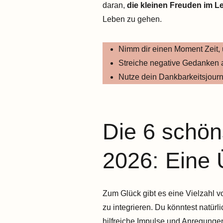
daran,
die kleinen Freuden im L
Leben zu gehen.
Nimm dir einen Moment Zeit,
Streiche negative Gedanken a
Nutze dein Dankbarkeitsjourn
Die 6 schön
2026: Eine 
Zum Glück gibt es eine Vielzahl vo
zu integrieren. Du könntest natür
hilfreiche Impulse und Anregungen