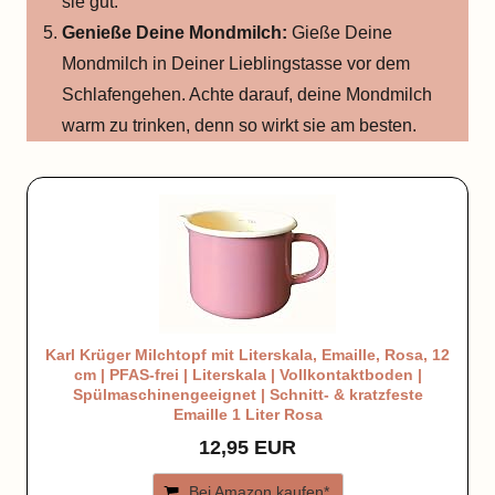
sie gut.
Genieße Deine Mondmilch:
Gieße Deine
Mondmilch in Deiner Lieblingstasse vor dem
Schlafengehen. Achte darauf, deine Mondmilch
warm zu trinken, denn so wirkt sie am besten.
Karl Krüger Milchtopf mit Literskala, Emaille, Rosa, 12
cm | PFAS-frei | Literskala | Vollkontaktboden |
Spülmaschinengeeignet | Schnitt- & kratzfeste
Emaille 1 Liter Rosa
12,95 EUR
Bei Amazon kaufen*