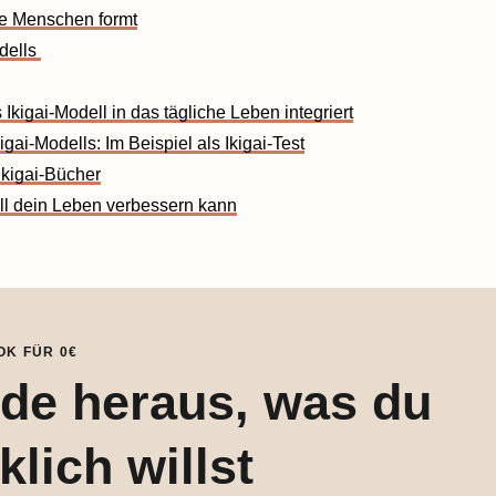
ne Menschen formt
odells
Ikigai-Modell in das tägliche Leben integriert
ai-Modells: Im Beispiel als Ikigai-Test
Ikigai-Bücher
ll dein Leben verbessern kann
K FÜR 0€
nde heraus, was du
klich willst