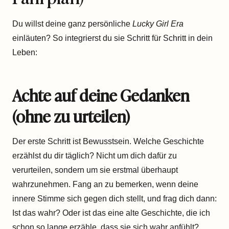
Du willst deine ganz persönliche
Lucky Girl Era
einläuten? So integrierst du sie Schritt für Schritt in dein
Leben:
Achte auf deine Gedanken
(ohne zu urteilen)
Der erste Schritt ist Bewusstsein. Welche Geschichte
erzählst du dir täglich? Nicht um dich dafür zu
verurteilen, sondern um sie erstmal überhaupt
wahrzunehmen. Fang an zu bemerken, wenn deine
innere Stimme sich gegen dich stellt, und frag dich dann:
Ist das wahr? Oder ist das eine alte Geschichte, die ich
schon so lange erzähle, dass sie sich wahr anfühlt?