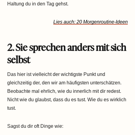
Haltung du in den Tag gehst.
Lies auch: 20 Morgenroutine-Ideen
2. Sie sprechen anders mit sich
selbst
Das hier ist vielleicht der wichtigste Punkt und
gleichzeitig der, den wir am häufigsten unterschätzen.
Beobachte mal ehrlich, wie du innerlich mit dir redest.
Nicht wie du glaubst, dass du es tust. Wie du es wirklich
tust.
Sagst du dir oft Dinge wie: