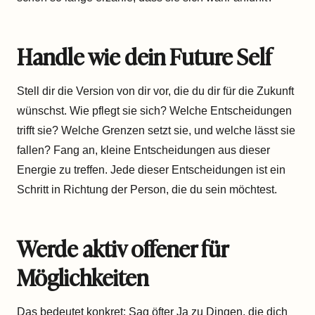
Handle wie dein Future Self
Stell dir die Version von dir vor, die du dir für die Zukunft
wünschst. Wie pflegt sie sich? Welche Entscheidungen
trifft sie? Welche Grenzen setzt sie, und welche lässt sie
fallen? Fang an, kleine Entscheidungen aus dieser
Energie zu treffen. Jede dieser Entscheidungen ist ein
Schritt in Richtung der Person, die du sein möchtest.
Werde aktiv offener für
Möglichkeiten
Das bedeutet konkret: Sag öfter Ja zu Dingen, die dich