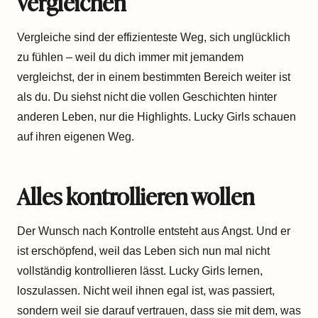
vergleichen
Vergleiche sind der effizienteste Weg, sich unglücklich
zu fühlen – weil du dich immer mit jemandem
vergleichst, der in einem bestimmten Bereich weiter ist
als du. Du siehst nicht die vollen Geschichten hinter
anderen Leben, nur die Highlights. Lucky Girls schauen
auf ihren eigenen Weg.
Alles kontrollieren wollen
Der Wunsch nach Kontrolle entsteht aus Angst. Und er
ist erschöpfend, weil das Leben sich nun mal nicht
vollständig kontrollieren lässt. Lucky Girls lernen,
loszulassen. Nicht weil ihnen egal ist, was passiert,
sondern weil sie darauf vertrauen, dass sie mit dem, was