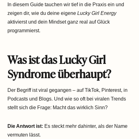
In diesem Guide tauchen wir tief in die Praxis ein und
zeigen dir, wie du deine eigene
Lucky Girl Energy
aktivierst und dein Mindset ganz real auf Glück
programmierst.
Was ist das Lucky Girl
Syndrome überhaupt?
Der Begriff ist viral gegangen – auf TikTok, Pinterest, in
Podcasts und Blogs. Und wie so oft bei viralen Trends
stellt sich die Frage: Macht das wirklich Sinn?
Die Antwort ist:
Es steckt mehr dahinter, als der Name
vermuten lässt.