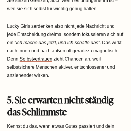
Sie setzen Grenzen, auch wenn es unangenehm ist –
weil sie sich selbst für wichtig genug halten.
Lucky Girls zerdenken also nicht jede Nachricht und
jede Entscheidung dreimal sondern fokussieren sich auf
ein “
Ich mache das jetzt, und ich schaffe das”.
Das wirkt
nach innen und nach außen oft geradezu magnetisch.
Denn
Selbstvertrauen
zieht Chancen an, weil
selbstsichere Menschen aktiver, entschlossener und
anziehender wirken.
5. Sie erwarten nicht ständig
das Schlimmste
Kennst du das, wenn etwas Gutes passiert und dein