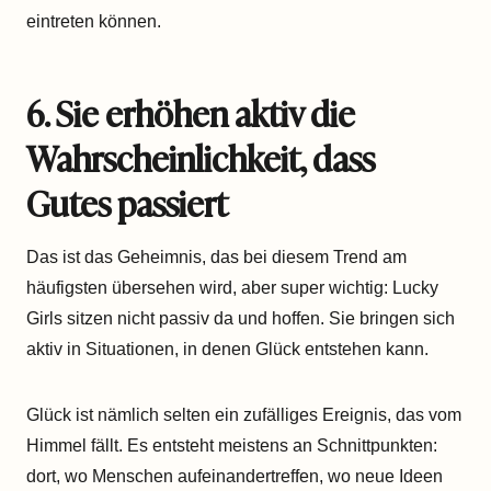
eintreten können.
6. Sie erhöhen aktiv die
Wahrscheinlichkeit, dass
Gutes passiert
Das ist das Geheimnis, das bei diesem Trend am
häufigsten übersehen wird, aber super wichtig: Lucky
Girls sitzen nicht passiv da und hoffen. Sie bringen sich
aktiv in Situationen, in denen Glück entstehen kann.
Glück ist nämlich selten ein zufälliges Ereignis, das vom
Himmel fällt. Es entsteht meistens an Schnittpunkten:
dort, wo Menschen aufeinandertreffen, wo neue Ideen