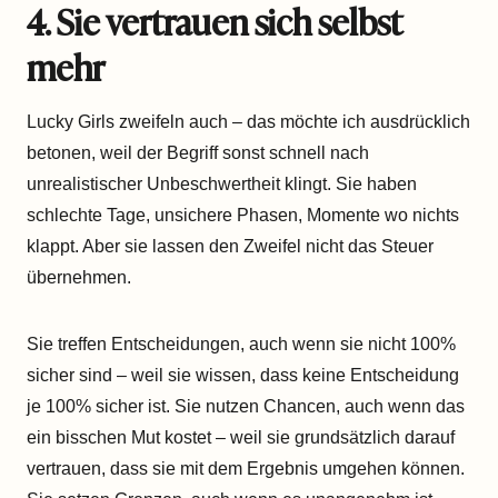
4. Sie vertrauen sich selbst
mehr
Lucky Girls zweifeln auch – das möchte ich ausdrücklich
betonen, weil der Begriff sonst schnell nach
unrealistischer Unbeschwertheit klingt. Sie haben
schlechte Tage, unsichere Phasen, Momente wo nichts
klappt. Aber sie lassen den Zweifel nicht das Steuer
übernehmen.
Sie treffen Entscheidungen, auch wenn sie nicht 100%
sicher sind – weil sie wissen, dass keine Entscheidung
je 100% sicher ist. Sie nutzen Chancen, auch wenn das
ein bisschen Mut kostet – weil sie grundsätzlich darauf
vertrauen, dass sie mit dem Ergebnis umgehen können.