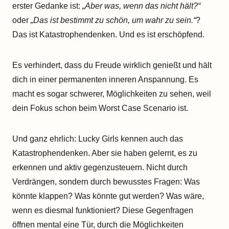
erster Gedanke ist:
„Aber was, wenn das nicht hält?“
oder
„Das ist bestimmt zu schön, um wahr zu sein.“
?
Das ist Katastrophendenken. Und es ist erschöpfend.
Es verhindert, dass du Freude wirklich genießt und hält
dich in einer permanenten inneren Anspannung. Es
macht es sogar schwerer, Möglichkeiten zu sehen, weil
dein Fokus schon beim Worst Case Scenario ist.
Und ganz ehrlich: Lucky Girls kennen auch das
Katastrophendenken. Aber sie haben gelernt, es zu
erkennen und aktiv gegenzusteuern. Nicht durch
Verdrängen, sondern durch bewusstes Fragen: Was
könnte klappen? Was könnte gut werden? Was wäre,
wenn es diesmal funktioniert? Diese Gegenfragen
öffnen mental eine Tür, durch die Möglichkeiten