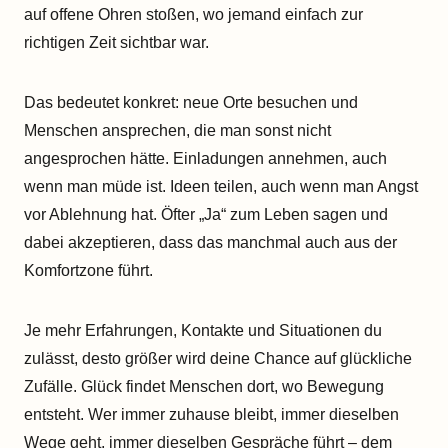
auf offene Ohren stoßen, wo jemand einfach zur
richtigen Zeit sichtbar war.
Das bedeutet konkret: neue Orte besuchen und
Menschen ansprechen, die man sonst nicht
angesprochen hätte. Einladungen annehmen, auch
wenn man müde ist. Ideen teilen, auch wenn man Angst
vor Ablehnung hat. Öfter „Ja“ zum Leben sagen und
dabei akzeptieren, dass das manchmal auch aus der
Komfortzone führt.
Je mehr Erfahrungen, Kontakte und Situationen du
zulässt, desto größer wird deine Chance auf glückliche
Zufälle. Glück findet Menschen dort, wo Bewegung
entsteht. Wer immer zuhause bleibt, immer dieselben
Wege geht, immer dieselben Gespräche führt – dem