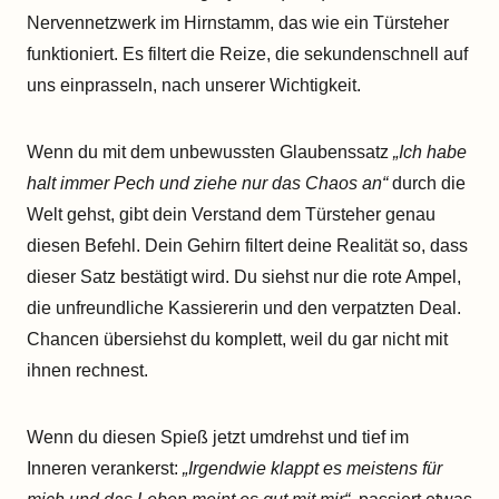
Nervennetzwerk im Hirnstamm, das wie ein Türsteher
funktioniert. Es filtert die Reize, die sekundenschnell auf
uns einprasseln, nach unserer Wichtigkeit.
Wenn du mit dem unbewussten Glaubenssatz
„Ich habe
halt immer Pech und ziehe nur das Chaos an“
durch die
Welt gehst, gibt dein Verstand dem Türsteher genau
diesen Befehl. Dein Gehirn filtert deine Realität so, dass
dieser Satz bestätigt wird. Du siehst nur die rote Ampel,
die unfreundliche Kassiererin und den verpatzten Deal.
Chancen übersiehst du komplett, weil du gar nicht mit
ihnen rechnest.
Wenn du diesen Spieß jetzt umdrehst und tief im
Inneren verankerst:
„Irgendwie klappt es meistens für